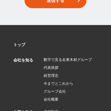
従ってご請求下さい。
アクセスログの取り扱い
当サイトでは、サイトの利用状況を把握する
ためにGoogle Analyticsを利用しています。
Google Analyticsは、クッキーを利用して利用
者の情報を収集します。Google Analyticsの利
用規約に関する説明については Google
トップ
Analytics のサイトをご覧ください。
お問合せ及び苦情の申出
数字で見る名東木材グループ
会社を知る
株式会社 名東木材
代表挨拶
webinfo@meitoumokuzai.com先
経営理念
今までとこれから
グループ会社
会社概要