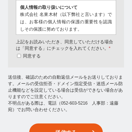
個人情報の取り扱いについて
株式会社 名東木材（以下弊社と言います）で
は、お客様の個人情報の保護の重要性を認識
しその保護に努めております。
個人情報の利用目的
上記をお読みいただき、同意していただける場合
当サイトのお問い合わせフォームでは、申込
は「同意する」にチェックを入れてください。
*
者の個人情報を取得しています。これらの個
同意する
人情報は、お問い合わせをいただいた方へ当
社のサービスを提供する目的のみに使用し、
送信後、確認のための自動返信メールをお送りしておりま
法令上許容される場合を除き、第三者に開示
す。
メールの受信拒否・ドメイン指定受信・迷惑メール防
することはありません。
止機能などを設定している場合は
受信ができない場合があ
りますのでご注意ください。
個人情報の開示請求
不明点がある際は、電話（
052-603-5216
人事部：遠藤
お客様が個人情報の利用目的の通知、個人情
宛）でお問い合わせください。
報の開示、訂正、追加若しくは削除又は個人
情報の利用若しくは第三者への提供の停止を
希望される場合は、弊社が指定する手続きに